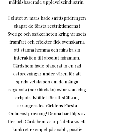
måltidsbaserade upplevelseindustrin.
I slutet av mars hade smittspridningen
skapat de första restriktionerna i
Sverige och osäkerheten kring virusets
framfart och effekter fick svenskarna
att stanna hemma och minska sin
interaktion till absolut minimum.
Gårdshem hade planerat in en rad
ostprovningar under våren för att
sprida vetskapen om de många
regionala (norrländska) ostar som idag
erbjuds. Istället för att ställa in,
arrangerades Världens Första
Onlineostprovning! Denna har följts av
fler och Gårdshem visar på detta vis ett
konkret exempel på snabb, positiv