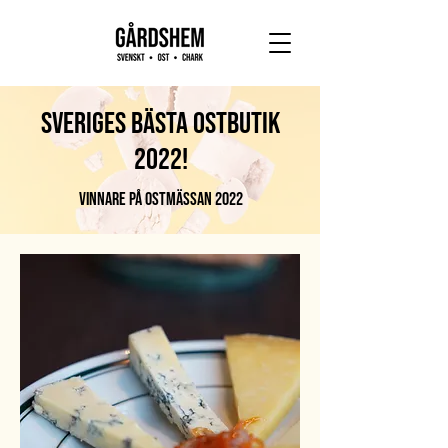
Sveriges b
ästa
ostbutik
2022!
Vinn
are på Ost
mässan 2022