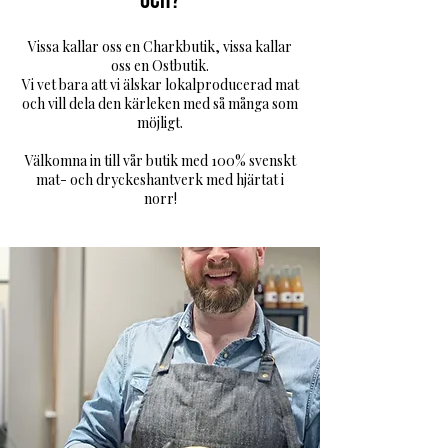
och?
Vissa kallar oss en Charkbuti
k, vissa kallar
oss en Ostbutik.
Vi ve
t bara att vi älskar lokalproducerad mat
och vill dela den kärleken med så många som
möjligt.
Välkomna in till vår butik med 100% svenskt
mat- och dryckeshantverk med hjärtat i
norr
!