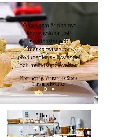
“Gårdshem är den nya
tidens saluhall, ett
skyltfönster och
muskelmassa för
producenter av livsmedel
och måltidsupplevelser"
Nominering, Vinnare av Stora
Turismpriset 2021