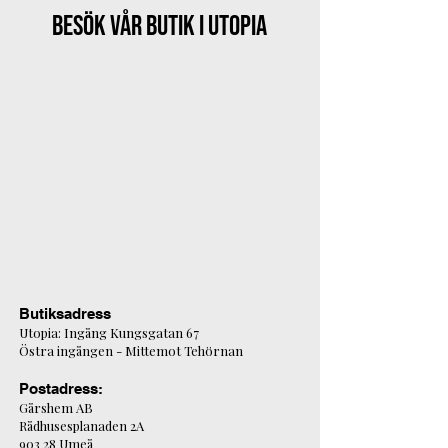
Besök vår butik i Utopia
Butiksadress
Utopia: Ingång Kungsgatan 67
Östra ingången - Mittemot Tehörnan
Postadress:
Gårshem AB
Rådhusesplanaden 2A
903 28 Umeå