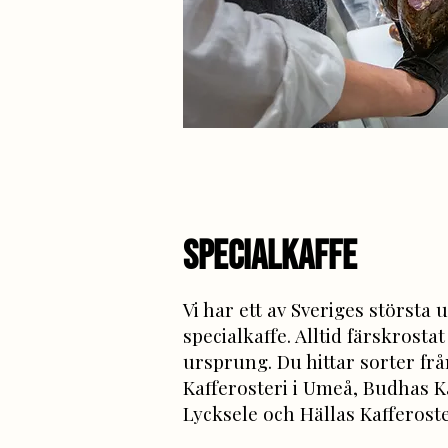
sPECIALKAFFE
Vi har ett av Sveriges största 
specialkaffe. Alltid färskrosta
ursprung. Du hittar sorter fr
Kafferosteri i Umeå, Budhas Ka
Lycksele och Hällas Kafferoster