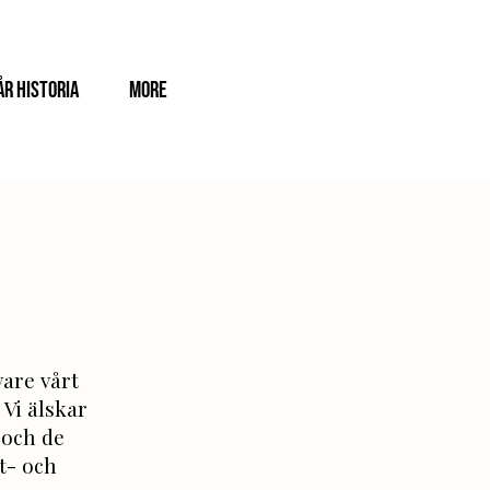
år historia
More
vare vårt
Vi älskar
 och de
t- och