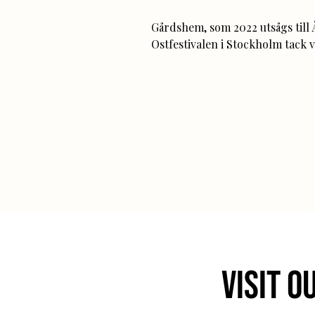
Gårdshem, som 2022 utsågs till Å
Ostfestivalen i Stockholm tack v
sortiment av 100% svenska hantv
in dig till en exklusiv provning 
restaurang ROST i Umeå.

Under provningen får du:

• Smaka på flera unika, hantver
producerade svenska ostar

• Lära dig mer om ostarnas ursp
och karaktär

• Möjlighet att köpa till ett spec
eller ett alkoholfritt dryckespak
för att förhöja din smakupplevel
Visit o
Provningen leds av vår passione
Hannes och genomförs på svens