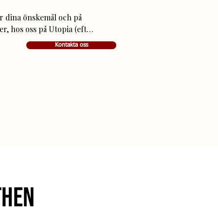
r dina önskemål och på 
er, hos oss på Utopia (efter 
e hos Eljest på 
Kontakta oss
 allt ifrån en kortare 
r till ett helkvällsprogram 
 3250 kr Ostpaket 200 
. 25% för arvode och 12% 
indre? För större sällskap i 
 Umeå, kontakta oss för 
then