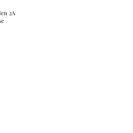
den 2A
se