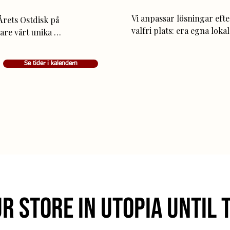
Vi anpassar lösningar efte
rets Ostdisk på 
valfri plats: era egna lokal
are vårt unika 
att butiken stängt) eller ut
erksostar, bjuder nu 
Ön. Ostprovningen kan vara
hos café och 
Se tider i kalendern
aktivitet med sex-åtta osta
med ca tjugo olika ostar.  ​

Standard (8 ostar): Arvode
ksmässigt 
kr/person​ Priser ex moms
för ostpaket.

rung, tillverkning 
Vill du köra större eller m
ialanpassat vinpaket 
extern lokal eller utanför
et, noggrant utvalt 
offert.
se

ur store in Utopia until 
rade ostexpert 
ka.
