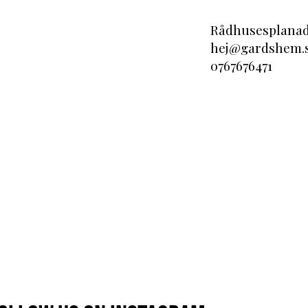
Rådhusesplana
hej@gardshem.
0767676471