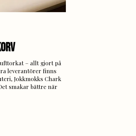
korv
fttorkat – allt gjort på
ra leverantörer finns
teri, Jokkmokks Chark
Det smakar bättre när