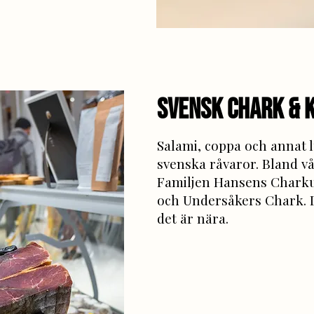
Svensk chark & 
Salami, coppa och annat lu
svenska råvaror. Bland vå
Familjen Hansens Charku
och Undersåkers Chark. 
det är nära.