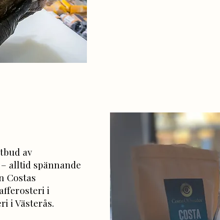
utbud av
t – alltid spännande
ån Costas
fferosteri i
i i Västerås.