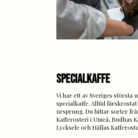
sPECIALKAFFE
Vi har ett av Sveriges största 
specialkaffe. Alltid färskrosta
ursprung. Du hittar sorter fr
Kafferosteri i Umeå, Budhas Ka
Lycksele och Hällas Kafferoster