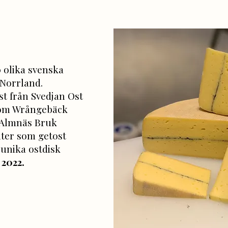
0 olika svenska
 Norrland.
st från Svedjan Ost
 som Wrångebäck
 Almnäs Bruk
iter som getost
 unika ostdisk
 2022.