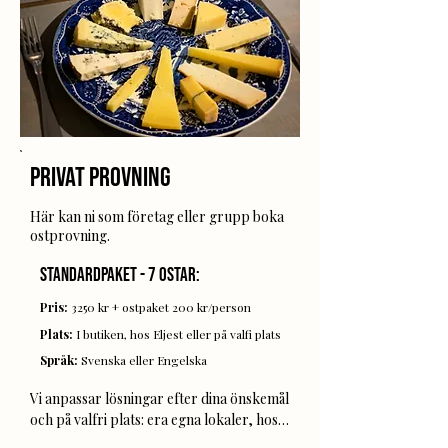
dryckespaket, noggrant utvalt för att 
förhöja din smakupplevelse

Provningen leds av vår passionerade 
ostexpert Hannes och genomförs på 
svenska.

Höstens alla datum:

12e november 18:00-19:00

Privat provning
3e december 18:00-19:00
Här kan ni som företag eller grupp boka
ostprovning.
Standardpaket - 7 ostar:
Pris:
3250 kr + ostpaket 200 kr/person
Plats:
I butiken, hos Eljest eller på valfi plats
Språk:
Svenska eller Engelska
Vi anpassar lösningar efter dina önskemål 
och på valfri plats: era egna lokaler, hos 
oss på Utopia (efter att butiken stängt) 