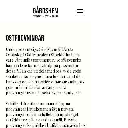
Ostprovningar
​Under 2022 utsågs Gårdshem till Årets
Ostdisk på Ostfestivalen i Stockholm tack
vare vårt unika sortiment av 100% svenska
hantverksostar och vår djupa passion för
dessa. Vi älskar att dela med oss av de goda
smakerna som ryms i våra lokaler samt den
kunskap och de historier vi har ansamlat oss
genom åren. Därför arrangerar vi
provningar av mat- och dryckeshantverk!
​Vi håller både återkommande öppna
provningar i butiken men även privata
provningar där innehållet och upplägget
skräddarsys efter era önskemål. Privata
provningar kan hållas i butiken men även hos